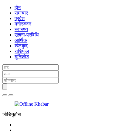
होम
समाचार
प्रदेश
मनोरञ्जन
स्वास्थ्य
सूचना-प्रबिधि
आर्थिक
खेलकुद
राशिफल
युनिकोड
जोडिनुहोस