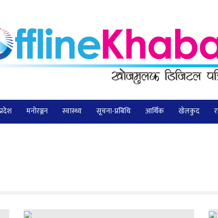
प्रदेश
मनोरञ्जन
स्वास्थ्य
सूचना-प्रबिधि
आर्थिक
खेलकुद
र