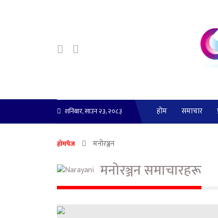
होम
समाचार
शनिबार, साउन २३, २०८३
मनोरञ्जन
होमपेज
मनोरञ्जन समाचारहरू