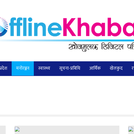
प्रदेश
मनोरञ्जन
स्वास्थ्य
सूचना-प्रबिधि
आर्थिक
खेलकुद
र