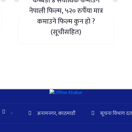
कब्बडी ४ सर्वाधिक कमाउने
नेपाली फिल्म, ५२० रुपैँया मात्र
कमाउने फिल्म कुन हो ?
(सूचीसहित)
..
अनामनगर, काठमाडौं
सूचना विभाग दर्ता 