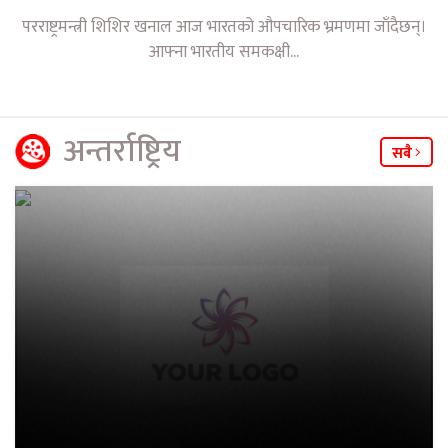
परराष्ट्रमन्त्री शिशिर खनाल आज भारतको औपचारिक भ्रमणमा जाँदैछन्।
आफ्ना भारतीय समकक्षी...
अन्तर्राष्ट्रिय
सबै