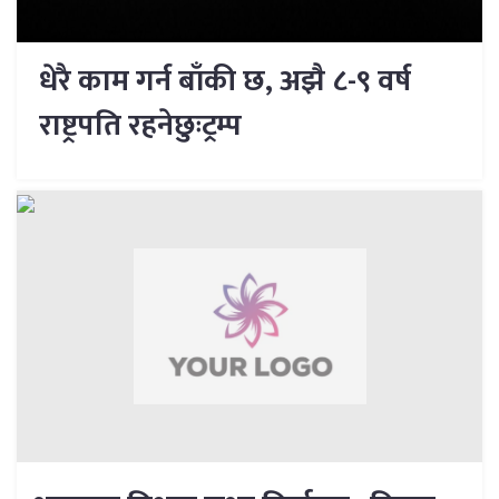
धेरै काम गर्न बाँकी छ, अझै ८-९ वर्ष
राष्ट्रपति रहनेछुःट्रम्प