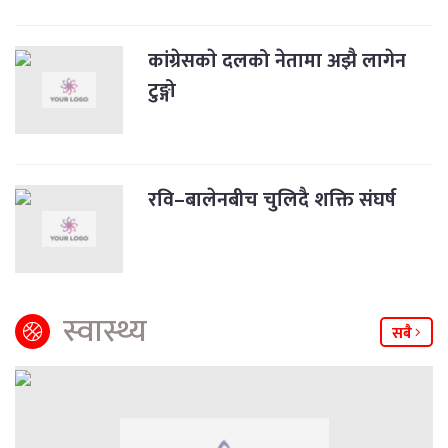
कांग्रेसकाे दलको नेतामा अझै लागेन
टुङ्गो
रवि–बालेनबीच चुलिदै शक्ति संघर्ष
स्वास्थ्य
सबै