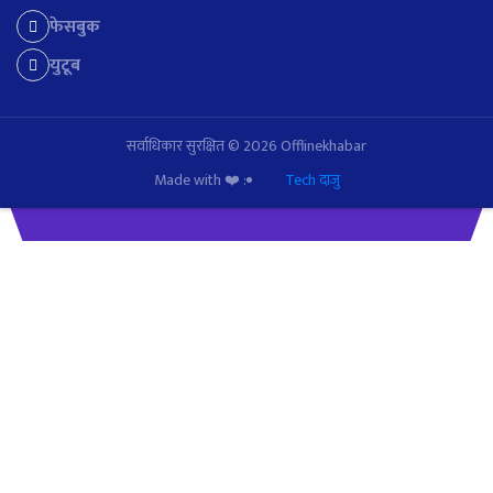
फेसबुक
युटूब
सर्वाधिकार सुरक्षित © 2026 Offlinekhabar
Made with ❤️ :
Tech दाजु