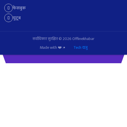
फेसबुक
युटूब
सर्वाधिकार सुरक्षित © 2026 Offlinekhabar
Made with ❤️ :
Tech दाजु