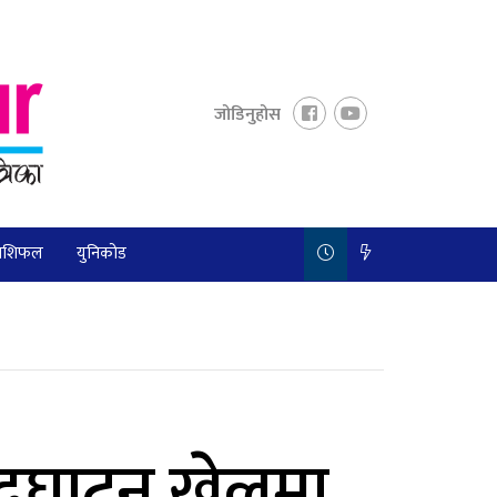
जोडिनुहोस
ाशिफल
युनिकोड
उद्घाटन खेलमा