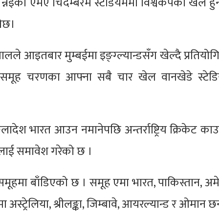
 चेन्नइको एमए चिदम्बरम स्टेडियममा विश्वकपका खेल हु
ेछ।
ालले आइतबार मुम्बईमा इङ्ग्ल्यान्डसँग खेल्दै प्रतियो
े समूह चरणका आफ्ना सबै चार खेल वानखेडे स्टेड
गलादेश भारत आउन नमानेपछि अन्तर्राष्ट्रिय क्रिकेट का
लाई समावेश गरेको छ ।
समूहमा बाँडिएको छ । समूह एमा भारत, पाकिस्तान, अमे
 अस्ट्रेलिया, श्रीलङ्का, जिम्बावे, आयरल्यान्ड र ओमान छन