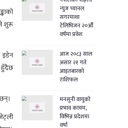
न्युज च्यानल
्काको
सगरमाथा
े शुरू
टेलिभिजन २०औँ
वर्षमा प्रवेश
आज २०८३ साल
 इडेन
असार २१ गते
हुँदैछ
आइतबारको
राशिफल
ेछन्।
मनसुनी वायुको
प्रभाव कायम,
ेट्ली
विभिन्न प्रदेशमा
वर्षा