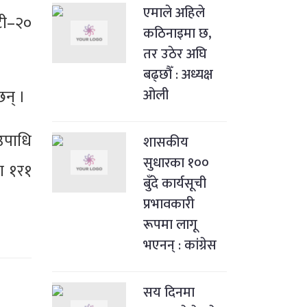
एमाले अहिले
 टी–२०
कठिनाइमा छ,
तर उठेर अघि
बढ्छौँ : अध्यक्ष
छन् ।
ओली
उपाधि
शासकीय
सुधारका १००
या १र१
बुँदे कार्यसूची
प्रभावकारी
रूपमा लागू
भएनन् : कांग्रेस
सय दिनमा