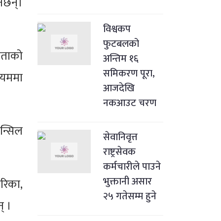
नेछन्।
विश्वकप
फुटबलको
गिताको
अन्तिम १६
समिकरण पूरा,
ियममा
आजदेखि
नकआउट चरण
उन्सिल
सेवानिवृत्त
राष्ट्रसेवक
कर्मचारीले पाउने
भुक्तानी असार
रिका,
२५ गतेसम्म हुने
् ।