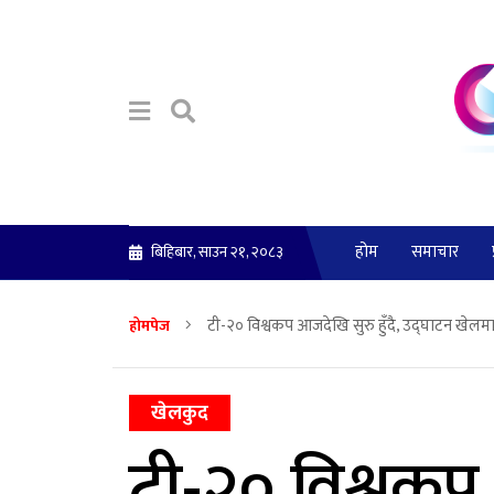
होम
समाचार
बिहिबार, साउन २१, २०८३
टी-२० विश्वकप आजदेखि सुरु हुँदै, उद्घाटन खेलमा प
होमपेज
खेलकुद
टी-२० विश्वकप 