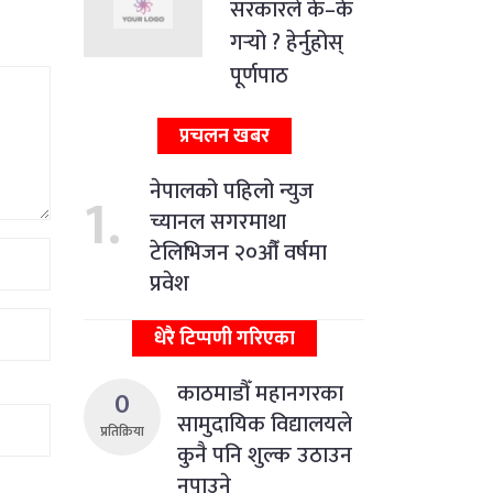
सरकारले के–के
गर्‍यो ? हेर्नुहोस्
पूर्णपाठ
प्रचलन खबर
नेपालको पहिलो न्युज
च्यानल सगरमाथा
टेलिभिजन २०औँ वर्षमा
प्रवेश
धेरै टिप्पणी गरिएका
काठमाडौँ महानगरका
0
सामुदायिक विद्यालयले
प्रतिक्रिया
कुनै पनि शुल्क उठाउन
नपाउने